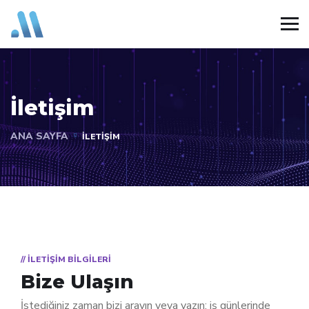
İletişim
İLETIŞIM
// ILETIŞIM BILGILERI
Bize Ulaşın
İstediğiniz zaman bizi arayın veya yazın; iş günlerinde