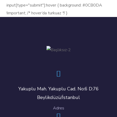
input[type="submit"]:hover { background: #0CB0DA
!important; /* hover’da turkuaz */ }
Yakuplu Mah. Yakuplu Cad. No:6 D:76
Beylikdüzü/İstanbul
Adres