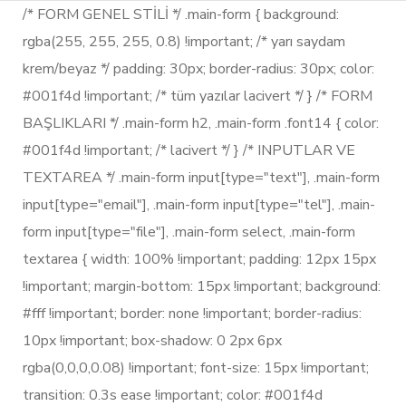
/* FORM GENEL STİLİ */ .main-form { background:
rgba(255, 255, 255, 0.8) !important; /* yarı saydam
krem/beyaz */ padding: 30px; border-radius: 30px; color:
#001f4d !important; /* tüm yazılar lacivert */ } /* FORM
BAŞLIKLARI */ .main-form h2, .main-form .font14 { color:
#001f4d !important; /* lacivert */ } /* INPUTLAR VE
TEXTAREA */ .main-form input[type="text"], .main-form
input[type="email"], .main-form input[type="tel"], .main-
form input[type="file"], .main-form select, .main-form
textarea { width: 100% !important; padding: 12px 15px
!important; margin-bottom: 15px !important; background:
#fff !important; border: none !important; border-radius:
10px !important; box-shadow: 0 2px 6px
rgba(0,0,0,0.08) !important; font-size: 15px !important;
transition: 0.3s ease !important; color: #001f4d