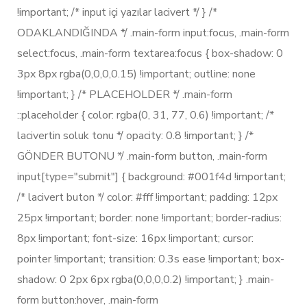
!important; /* input içi yazılar lacivert */ } /*
ODAKLANDIĞINDA */ .main-form input:focus, .main-form
select:focus, .main-form textarea:focus { box-shadow: 0
3px 8px rgba(0,0,0,0.15) !important; outline: none
!important; } /* PLACEHOLDER */ .main-form
::placeholder { color: rgba(0, 31, 77, 0.6) !important; /*
lacivertin soluk tonu */ opacity: 0.8 !important; } /*
GÖNDER BUTONU */ .main-form button, .main-form
input[type="submit"] { background: #001f4d !important;
/* lacivert buton */ color: #fff !important; padding: 12px
25px !important; border: none !important; border-radius:
8px !important; font-size: 16px !important; cursor:
pointer !important; transition: 0.3s ease !important; box-
shadow: 0 2px 6px rgba(0,0,0,0.2) !important; } .main-
form button:hover, .main-form